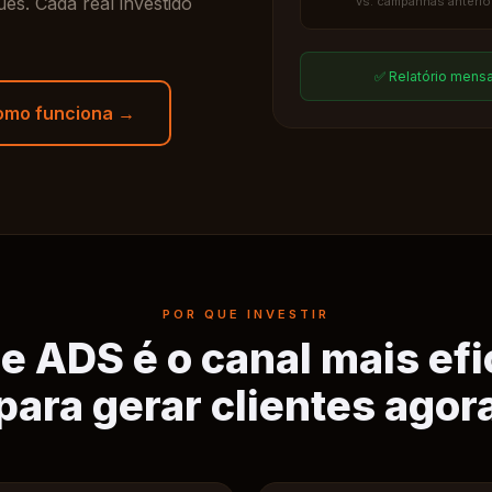
es. Cada real investido
vs. campanhas anterio
✅ Relatório mensa
omo funciona →
POR QUE INVESTIR
e ADS é o canal mais efi
para gerar clientes agor