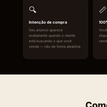
🔍
📏
Intenção de compra
100
Seu anúncio aparece
Você
exatamente quando o cliente
cliqu
está buscando o que você
vend
vende — não de forma aleatória.
Como