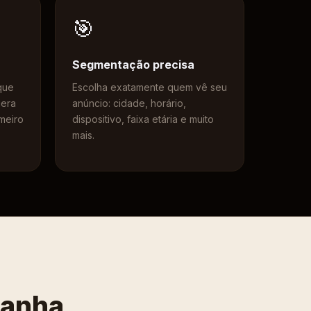
🎯
Segmentação precisa
que
Escolha exatamente quem vê seu
gera
anúncio: cidade, horário,
imeiro
dispositivo, faixa etária e muito
mais.
panha