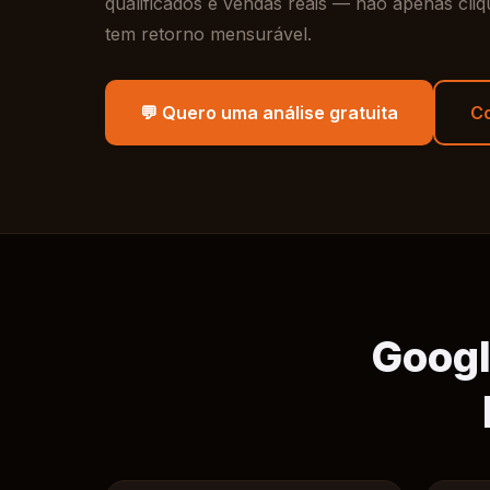
qualificados e vendas reais — não apenas cliqu
tem retorno mensurável.
💬 Quero uma análise gratuita
C
Googl