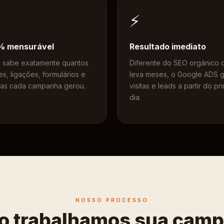
⚡
% mensurável
Resultado imediato
 sabe exatamente quantos
Diferente do SEO orgânico 
es, ligações, formulários e
leva meses, o Google ADS 
as cada campanha gerou.
visitas e leads a partir do pr
dia.
NOSSO PROCESSO
 trabalhamos sua cam