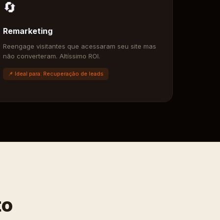
🔄
Remarketing
Reengage visitantes que acessaram seu site mas
não converteram. Altíssimo ROI.
📌 Ideal para: Recuperação de leads
to