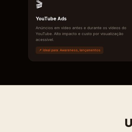
🎬
YouTube Ads
Anúncios em vídeo antes e durante os vídeos do
YouTube. Alto impacto e custo por visualização
acessível.
📌 Ideal para: Awareness, lançamentos
U