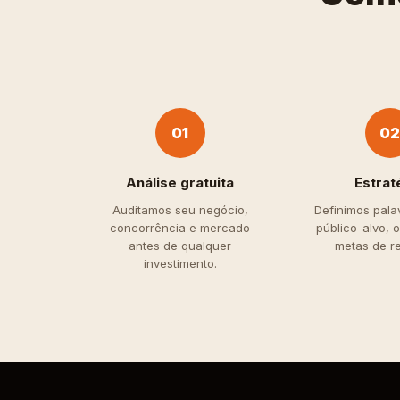
01
0
Análise gratuita
Estrat
Auditamos seu negócio,
Definimos pala
concorrência e mercado
público-alvo, 
antes de qualquer
metas de re
investimento.