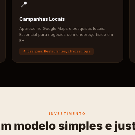
📍
Campanhas Locais
Aparece no Google Maps e pesquisas locais.
Essencial para negócios com endereço físico em
BH.
📌 Ideal para: Restaurantes, clínicas, lojas
INVESTIMENTO
m modelo simples e jus