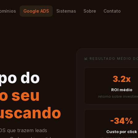
omínios
Google ADS
Sistemas
Sobre
Contato
📊 RESULTADO MÉDIO D
po do
3.2x
o seu
ROI médio
retorno sobre investim
buscando
-34%
S que trazem leads
Custo por click