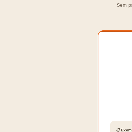
Sem pa
📋 Exemp