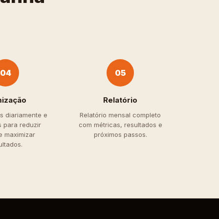
04
05
mização
Relatório
s diariamente e
Relatório mensal completo
 para reduzir
com métricas, resultados e
e maximizar
próximos passos.
ultados.