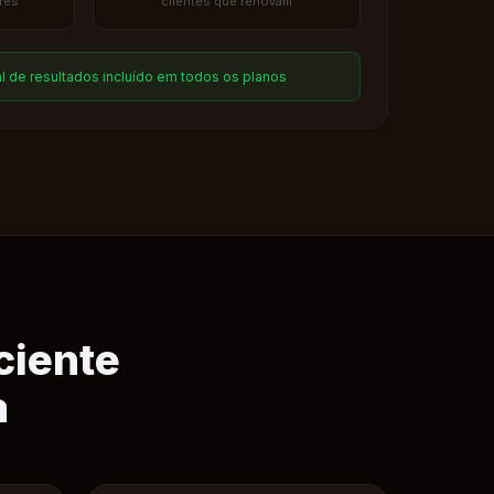
res
clientes que renovam
l de resultados incluído em todos os planos
ciente
a