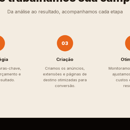
Da análise ao resultado, acompanhamos cada etapa
2
03
égia
Criação
Oti
vras-chave,
Criamos os anúncios,
Monitoramo
orçamento e
extensões e páginas de
ajustamos
sultado.
destino otimizadas para
custos 
conversão.
res